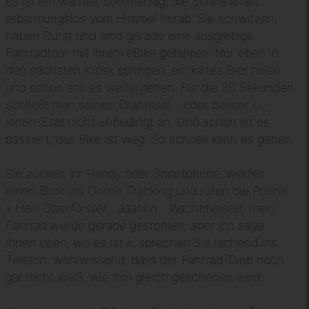
Es ist ein warmer Sommertag, die Sonne knallt
erbarmungslos vom Himmel herab. Sie schwitzen,
haben Durst und sind gerade eine ausgiebige
Fahrradtour mit Ihrem eBike gefahren. Nur eben in
den nächsten Kiosk springen, ein kaltes Bier holen
und schon soll es weitergehen. Für die 30 Sekunden
schließt man seinen Drahtesel - oder besser
Li-
Ionen-Esel
nicht unbedingt an. Und schon ist es
passiert, das Bike ist weg. So schnell kann es gehen.
Sie zücken Ihr Handy oder Smartphone, werfen
einen Blick ins Online Tracking und rufen die Polizei.
»
Herr Oberförster... ääähhh... Wachtmeister, mein
Fahrrad wurde gerade gestohlen, aber ich sage
Ihnen eben, wo es ist
«, sprechen Sie lachend ins
Telefon, wohlwissend, dass der Fahrrad-Dieb noch
gar nicht weiß, wie ihm gleich geschehen wird.