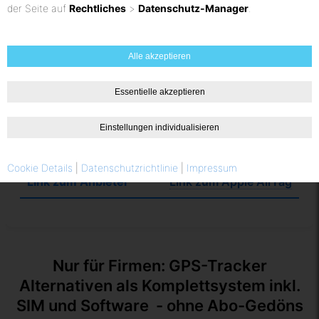
der Seite auf
Rechtliches
>
Datenschutz-Manager
.
Link zum Winnes
TK806
Alle akzeptieren
Apple AirTag
Essentielle akzeptieren
Bluetooth
Einstellungen individualisieren
0 EUR
Cookie Details
|
Datenschutzrichtlinie
|
Impressum
Link zum Apple AirTag
Nur für Firmen: GPS-Tracker
Alternativen als Komplettsystem inkl.
SIM und Software - ohne Abo-Gedöns