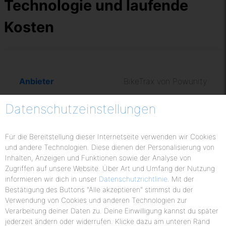
Technologie und laufende
Kosten
BikeTrax von Powunity
GPS und GSM
Datenschutzeinstellungen
39,50 EUR / Jahr
Für die Bereitstellung dieser Internetseite verwenden wir Cookies
Link zum Biketrax
und andere Technologien. Diese dienen der Personalisierung von
Inhalten, Anzeigen und Funktionen sowie der Analyse von
Zugriffen auf unsere Website. Über Art und Umfang der Nutzung
Winnes / TKStar TK806
informieren wir dich in unser
Datenschutzrichtlinie
. Mit der
Bestätigung des Buttons "Alle akzeptieren" stimmst du der
GPS und GSM
Verwendung von Cookies und anderen Technologien zur
Verarbeitung deiner Daten zu. Deine Einwilligung kannst du später
jederzeit ändern oder widerrufen. Klicke dazu am unteren Rand
0 EUR