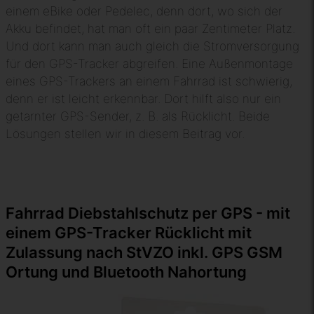
einem eBike oder Pedelec, denn dort, wo sich der
Akku befindet, hat man oft ein paar Zentimeter Platz.
Und dort kann man auch gleich die Stromversorgung
für den GPS-Tracker abgreifen. Eine Außenmontage
eines GPS-Trackers an einem Fahrrad ist schwierig,
denn er ist leicht erkennbar. Dort hilft also nur ein
getarnter GPS-Sender, z. B. als Rücklicht. Beide
Lösungen stellen wir in diesem Beitrag vor.
Fahrrad Diebstahlschutz per GPS - mit
einem GPS-Tracker Rücklicht mit
Zulassung nach StVZO inkl. GPS GSM
Ortung und Bluetooth Nahortung